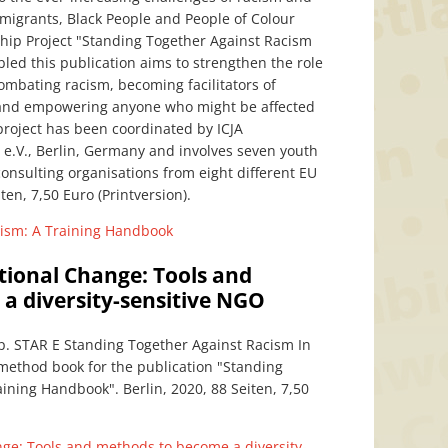
migrants, Black People and People of Colour
hip Project "Standing Together Against Racism
led this publication aims to strengthen the role
ombating racism, becoming facilitators of
, and empowering anyone who might be affected
project has been coordinated by ICJA
 e.V., Berlin, Germany and involves seven youth
onsulting organisations from eight different EU
ten, 7,50 Euro (Printversion).
cism: A Training Handbook
ional Change: Tools and
a diversity-sensitive NGO
p. STAR E Standing Together Against Racism In
 method book for the publication "Standing
ining Handbook". Berlin, 2020, 88 Seiten, 7,50
ge: Tools and methods to become a diversity-