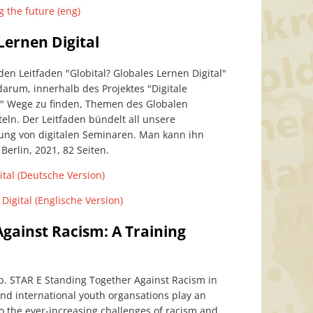
g the future (eng)
 Lernen Digital
den Leitfaden "Globital? Globales Lernen Digital"
darum, innerhalb des Projektes "Digitale
n" Wege zu finden, Themen des Globalen
eln. Der Leitfaden bündelt all unsere
ung von digitalen Seminaren. Man kann ihn
Berlin, 2021, 82 Seiten.
ital (Deutsche Version)
Digital (Englische Version)
gainst Racism: A Training
p. STAR E Standing Together Against Racism in
d international youth organsations play an
o the ever-increasing challenges of racism and