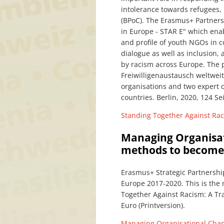
intolerance towards refugees, 
(BPoC). The Erasmus+ Partners
in Europe - STAR E" which enab
and profile of youth NGOs in c
dialogue as well as inclusion
by racism across Europe. The 
Freiwilligenaustausch weltweit
organisations and two expert c
countries. Berlin, 2020, 124 Sei
Standing Together Against Ra
Managing Organisat
methods to become 
Erasmus+ Strategic Partnershi
Europe 2017-2020. This is the
Together Against Racism: A Tra
Euro (Printversion).
Managing Organisational Chan