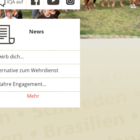
ICJA auf
News
irb dich...
ternative zum Wehrdienst
Jahre Engagement...
Mehr