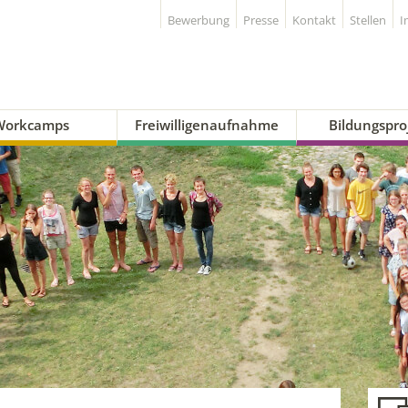
Bewerbung
Presse
Kontakt
Stellen
I
Workcamps
Freiwilligenaufnahme
Bildungspro