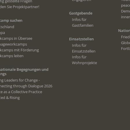
ig gestellte Fragen
peac
en Sie Projektpartner!
Demo
Gastgebende
inne
Infos für
camp suchen
Gastfamilien
tschland
Nation
opa
Frie
kcamps in Übersee
Einsatzstellen
Globe
nageworkcamps
Infos für
Fort
kcamps mit Förderung
Einsatzstellen
kcamps leiten
Infos für
Wohnprojekte
nationale Begegnungen und
ings
g Leaders for Change -
ecting through Dialogue 2026
e as a Collective Practice
ed & Rising