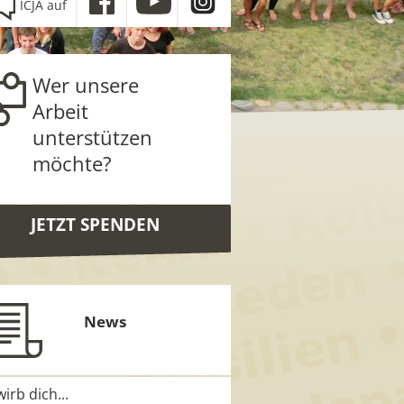
ICJA auf
Wer unsere
Arbeit
unterstützen
möchte?
JETZT SPENDEN
News
irb dich...