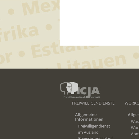
FREIWILLIGENDIENSTE
WORKC
Allgemeine
Allge
Informationen
Was
Freiwilligendienst
Wor
im Ausland
Anm
Bewerbungsablauf