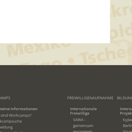
AMPS
FREIWILLIGENAUFNAHME
BILDUN
meine Informationen
Internationale
Intern
Freiwillige
Projek
 sind Workcamps?
SAWA -
Kyjiw
kcampsuche
gemeinsam
Berli
eldung
engagieren
Young