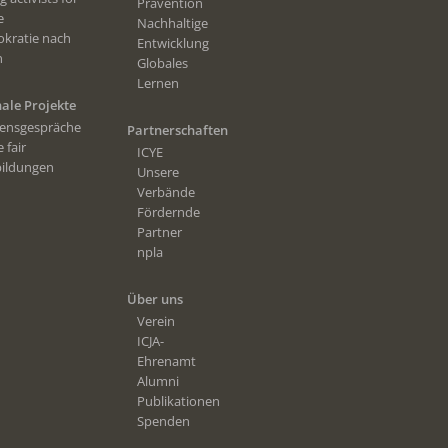
Prävention
e
Nachhaltige
kratie nach
Entwicklung
n
Globales
Lernen
ale Projekte
densgespräche
Partnerschaften
 fair
ICYE
bildungen
Unsere
Verbände
Fördernde
Partner
npla
Über uns
Verein
ICJA-
Ehrenamt
Alumni
Publikationen
Spenden