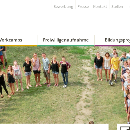
Bewerbung
Presse
Kontakt
Stellen
I
Workcamps
Freiwilligenaufnahme
Bildungspro