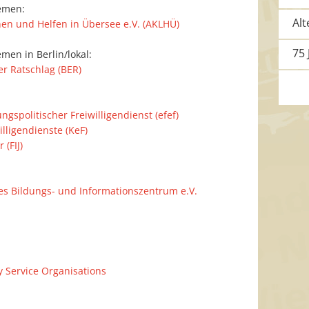
hemen:
Al
nen und Helfen in Übersee e.V. (AKLHÜ)
75 
men in Berlin/lokal:
er Ratschlag (BER)
gspolitischer Freiwilligendienst (efef)
lligendienste (KeF)
 (FIJ)
hes Bildungs- und Informationszentrum e.V.
 Service Organisations