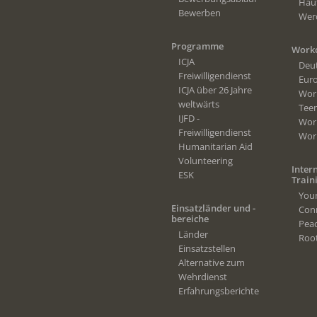
Häuf
Bewerben
Werd
Programme
Work
ICJA
Deu
Freiwilligendienst
Eur
ICJA über 26 Jahre
Wor
weltwärts
Tee
IJFD -
Wor
Freiwilligendienst
Wor
Humanitarian Aid
Volunteering
Inter
ESK
Train
Youn
Einsatzländer und -
Conn
bereiche
Peac
Länder
Root
Einsatzstellen
Alternative zum
Wehrdienst
Erfahrungsberichte