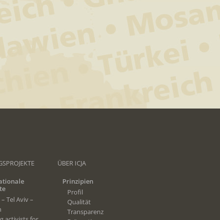
GSPROJEKTE
ÜBER ICJA
ationale
Prinzipien
te
Profil
 – Tel Aviv –
Qualität
n
Transparenz
 activists for